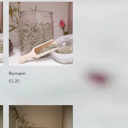
Quick View
Romarin
Price
€2.20