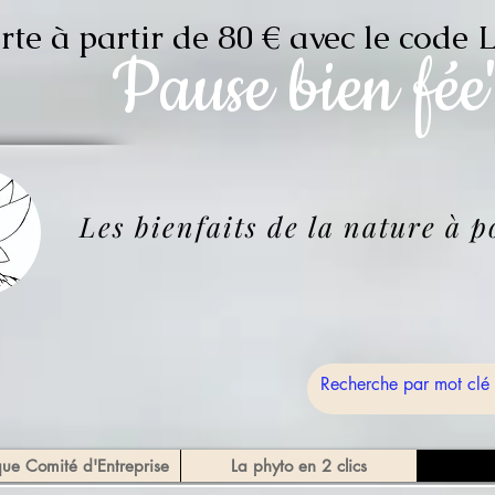
erte à partir de 80 € avec le c
Pause
bien fée
Les bienfaits de la nature à 
que Comité d'Entreprise
La phyto en 2 clics
Bou