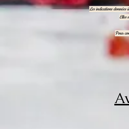
Les indications données i
Elles 
Pour con
Av