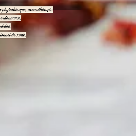
en phytothérapie, aromathérapie.
e ordonnance.
bilité.
ionnel de santé.