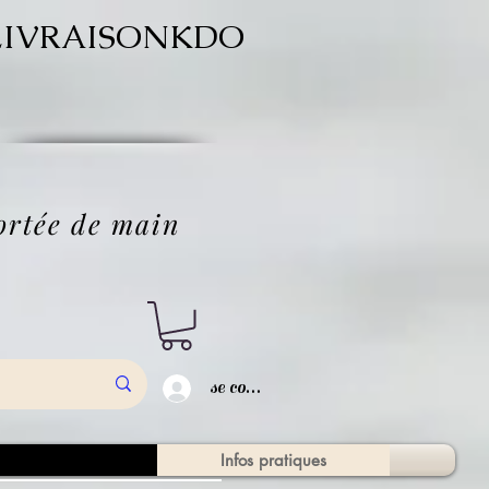
ode LIVRAISONKDO
'
portée de main
se connecter
tique en ligne
Infos pratiques