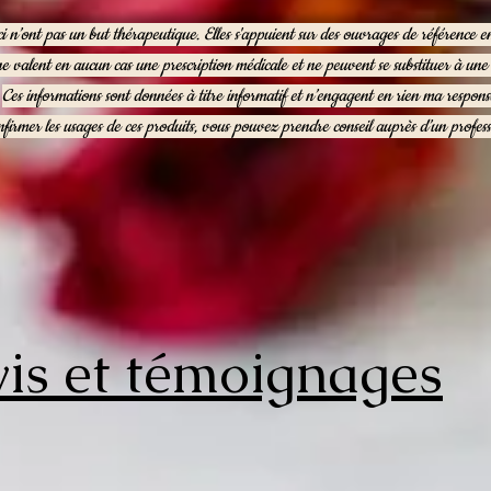
ci n’ont pas un but thérapeutique. Elles s'appuient sur des ouvrages de référence 
ne valent en aucun cas une prescription médicale et ne peuvent se substituer à un
Ces informations sont données à titre informatif et n’engagent en rien ma responsa
firmer les usages de ces produits, vous pouvez prendre conseil auprès d’un profess
is et témoignages