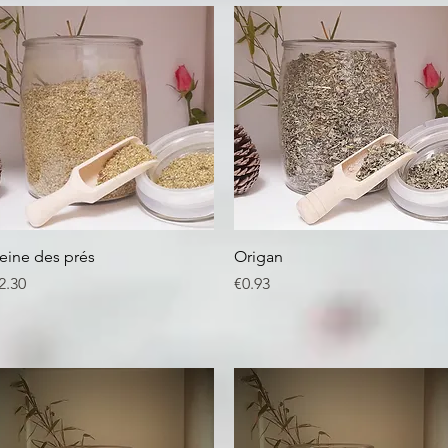
Quick View
Quick View
eine des prés
Origan
rice
Price
2.30
€0.93