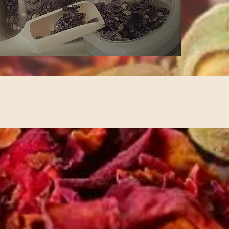
on
y cough, inflammation of the throat
e and acts as a laxative