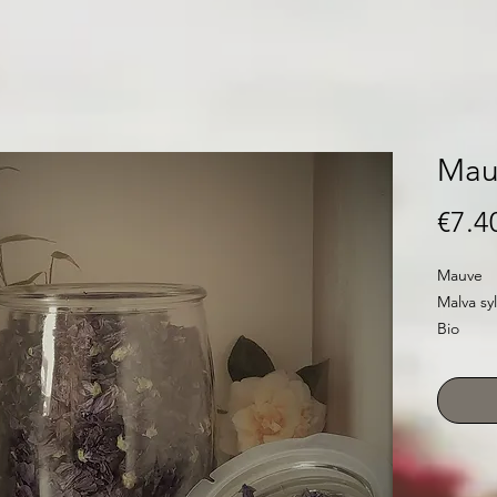
Mauv
€7.4
Mauve
Malva syl
Bio
France
Préparat
15 à 20g
laisser i