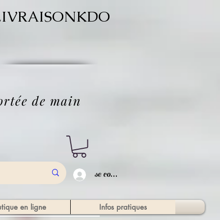
ode LIVRAISONKDO
'
portée de main
se connecter
tique en ligne
Infos pratiques