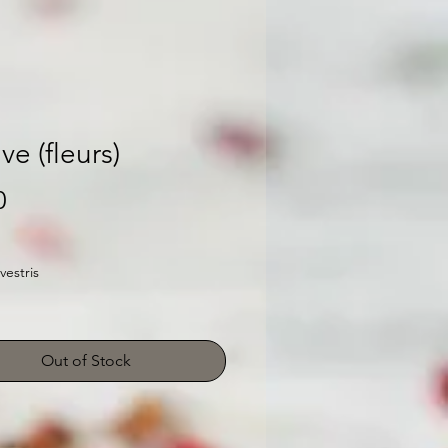
e (fleurs)
Price
0
vestris
Out of Stock
ion en infusion
 par litre d'eau
nfuser 10 minutes