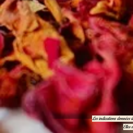
Les indications données i
Elles 