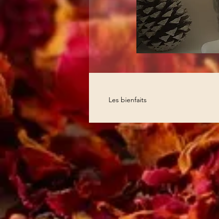
Les bienfaits
Soothes mucous membrane irritati
Recommended against bronchitis, dr
Reduces inflammation of the intestin