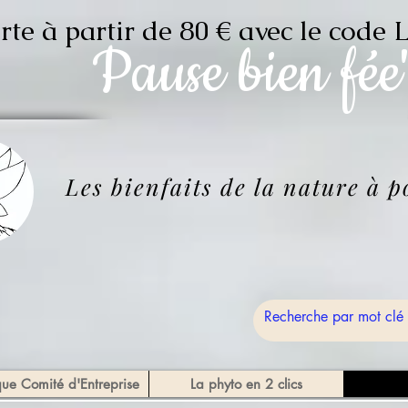
erte à partir de 80 € avec le c
Pause
bien fée
Les bienfaits de la nature à 
que Comité d'Entreprise
La phyto en 2 clics
Bou