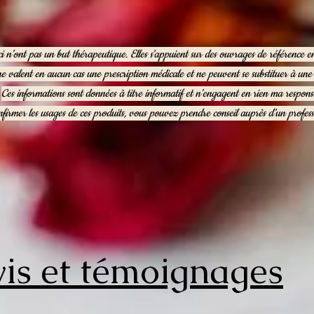
ci n’ont pas un but thérapeutique. Elles s'appuient sur des ouvrages de référence 
ne valent en aucun cas une prescription médicale et ne peuvent se substituer à un
Ces informations sont données à titre informatif et n’engagent en rien ma responsa
firmer les usages de ces produits, vous pouvez prendre conseil auprès d’un profess
is et témoignages