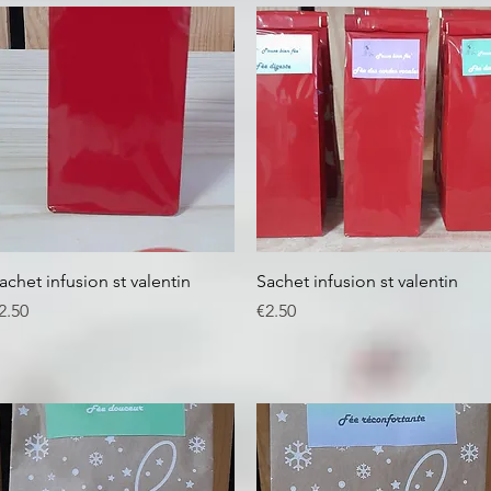
Quick View
Quick View
achet infusion st valentin
Sachet infusion st valentin
rice
Price
2.50
€2.50