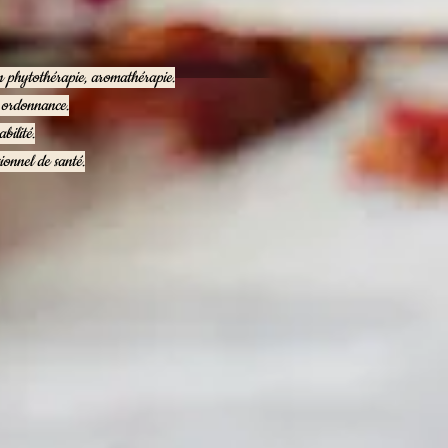
en phytothérapie, aromathérapie.
e ordonnance.
bilité.
ionnel de santé.