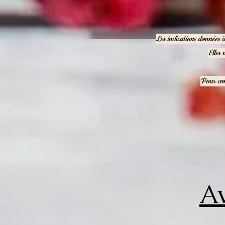
Les indications données i
Elles 
Pour con
Av