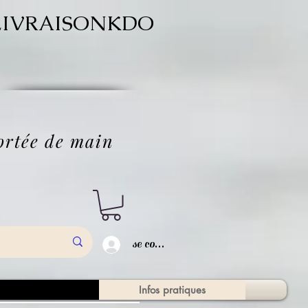
ode LIVRAISONKDO
'
portée de main
se connecter
tique en ligne
Infos pratiques