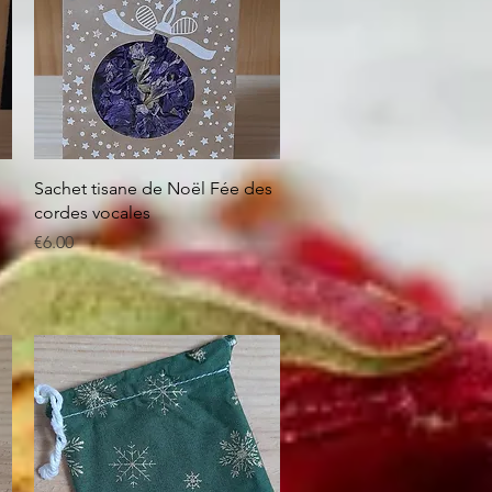
Quick View
Sachet tisane de Noël Fée des
cordes vocales
Price
€6.00