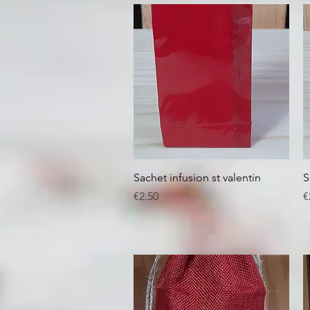
Quick View
Sachet infusion st valentin
S
Price
P
€2.50
€