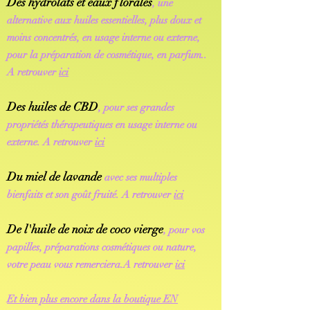
Des hydrolats et eaux florales
, une
alternative aux huiles essentielles, plus doux et
moins concentrés, en usage interne ou externe,
pour la préparation de cosmétique, en parfum..
A
retrouver
ici
Des huiles de CBD
, pour ses grandes
propriétés thérapeutiques en usage interne ou
externe.
A
retrouver
ici
Du miel de lavande
avec ses multiples
bienfaits et son goût fruité.
A
retrouver
ici
De l'huile de noix de coco vierge
, pour vos
papilles, préparations cosmétiques ou nature,
votre peau vous remerciera.
A
retrouver
ici
Et bien plus encore dans la
boutique EN