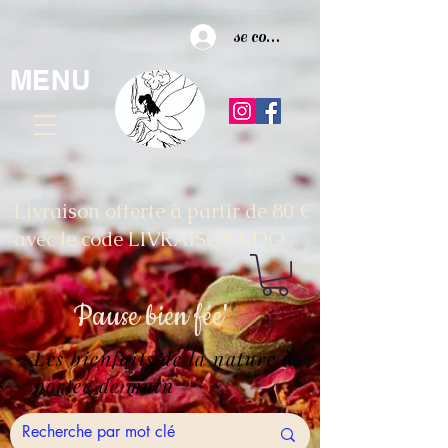
se connecter
MENU
Livraison offerte à partir de 80 €
avec le code LIVRAISONKDO
Pause
bien fée'
Les bienfaits de la nature à
portée de main