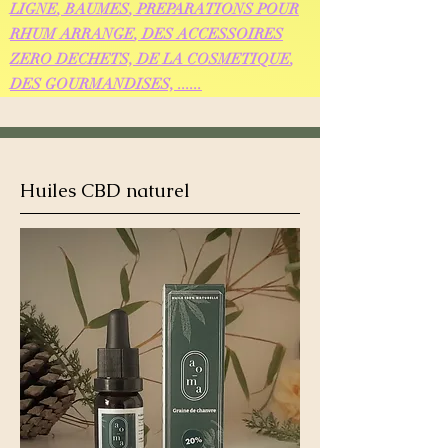
LIGNE
,
BAUMES
,
PREPARATIONS POUR
RHUM ARRANGE
, DES
ACCESSOIRES
ZERO DECHETS, DE LA
COSMETIQUE
,
DES
GOURMANDISES, ......
Huiles CBD naturel