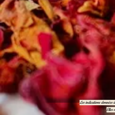
Les indications données i
Elles 