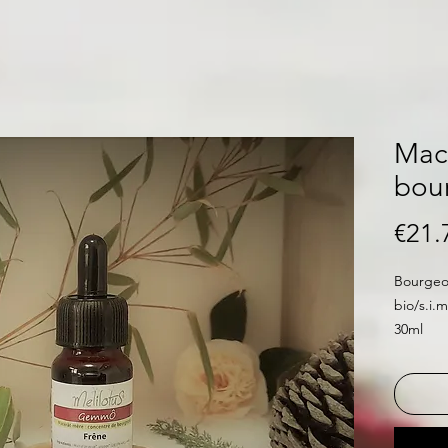
Mac
bou
€21.
Bourgeon
bio/s.i.m
30ml