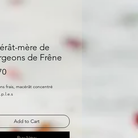
érât-mère de
rgeons de Frêne
Price
70
s frais, macérât concentré
.p.l.e.s
Add to Cart
Buy Now