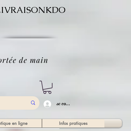
ode LIVRAISONKDO
'
portée de main
se connecter
tique en ligne
Infos pratiques