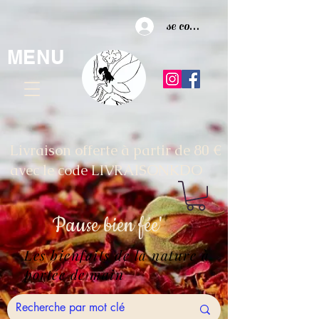
se connecter
MENU
Livraison offerte à partir de 80 €
avec le code LIVRAISONKDO
Pause
bien fée'
Les bienfaits de la nature à
portée de main