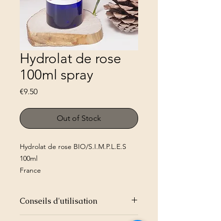
Hydrolat de rose
100ml spray
Price
€9.50
Out of Stock
Hydrolat de rose BIO/S.I.M.P.L.E.S
100ml
France
Sans conservateur ni alcool
Conseils d'utilisation
En usage externe