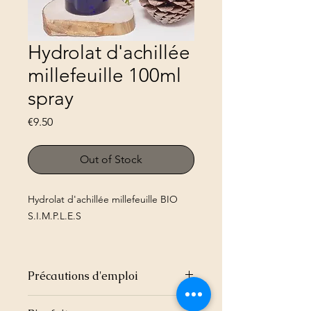
Hydrolat d'achillée
millefeuille 100ml
spray
Price
€9.50
Out of Stock
Hydrolat d'achillée millefeuille BIO
S.I.M.P.L.E.S
100ml
Précautions d'emploi
France
Tenir hors de portée des enfants