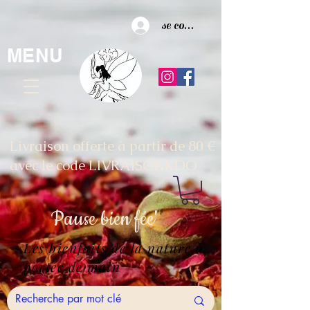
se connecter
MENU
Livraison offerte à partir de 80 €
avec le code LIVRAISONKDO
Pause
bien fée'
Les bienfaits de la nature à
portée de main