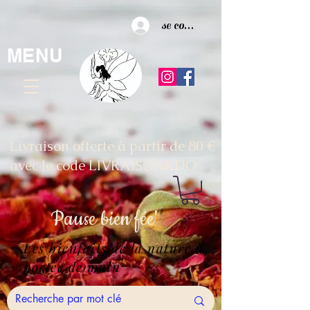
se connecter
MENU
Livraison offerte à partir de 80 €
avec le code LIVRAISONKDO
Pause
bien fée'
Les bienfaits de la nature à
portée de main