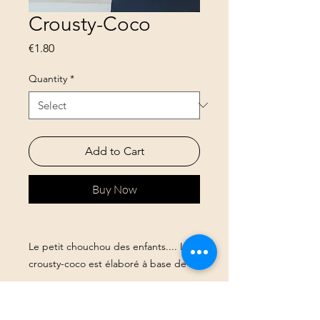
Crousty-Coco
Price
€1.80
Quantity
*
Add to Cart
Buy Now
Le petit chouchou des enfants.... Le
crousty-coco est élaboré à base de
beurre de coco vierge et bio, et
d'avoine bio. Parsemé de pépites de
© 2023 par Pause bien fée. Créé avec
Wix.com
chocolat noir bio.