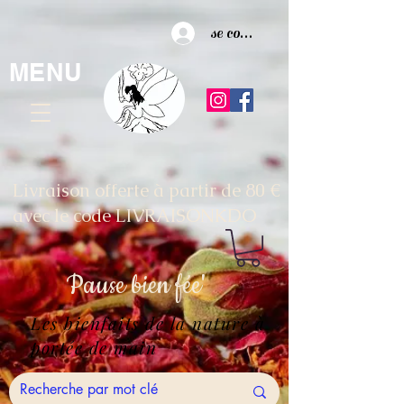
se connecter
MENU
Livraison offerte à partir de 80 €
avec le code LIVRAISONKDO
Pause
bien fée'
Les bienfaits de la nature à
portée de main