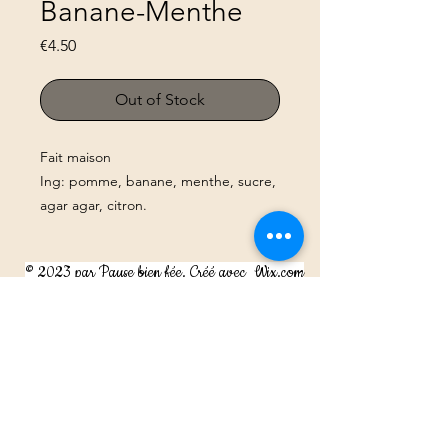
Banane-Menthe
Price
€4.50
Out of Stock
Fait maison
Ing: pomme, banane, menthe, sucre,
agar agar, citron.
© 2023 par Pause bien fée. Créé avec
Wix.com
Mentions légales
Les indications données ici n’ont pas un but thérapeutique.
Elles s'appuient sur des ouvrages de référence en
phytothérapie, aromathérapie.
Elles ne valent en aucun cas une prescription médicale et ne