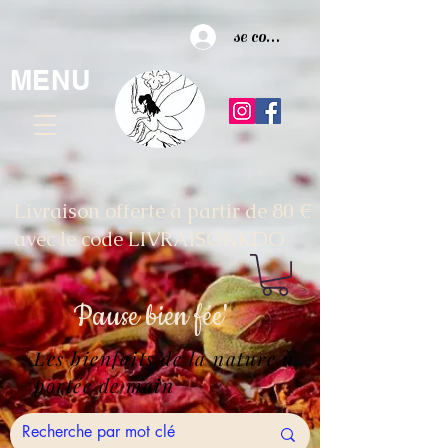
se connecter
MENU
Livraison offerte à partir de 80 €
avec le code LIVRAISONKDO
Pause
bien fée'
Les bienfaits de la nature à
portée de main