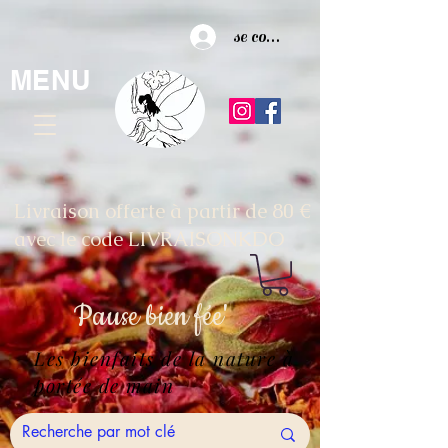
se connecter
MENU
Livraison offerte à partir de 80 €
avec le code LIVRAISONKDO
Pause
bien fée'
Les bienfaits de la nature à
portée de main