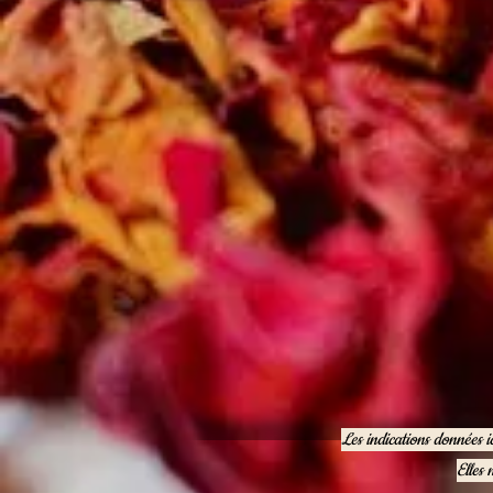
Les indications données i
Elles 