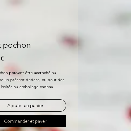
t pochon
Prix
 €
chon pouvant être accroché au
ec un présent dedans, ou pour des
invités ou emballage cadeau
ble
Ajouter au panier
Commander et payer