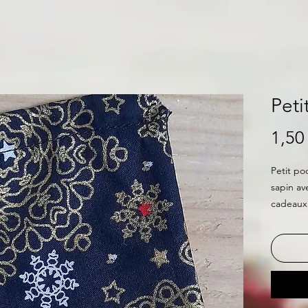
Peti
1,50
Petit po
sapin av
cadeaux 
réutilisa