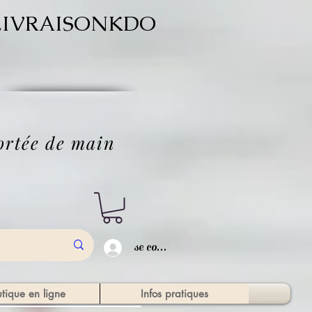
ode LIVRAISONKDO
'
portée de main
se connecter
tique en ligne
Infos pratiques