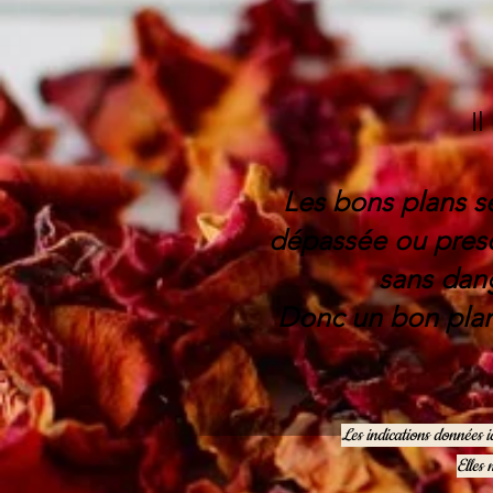
Il
Les bons plans s
dépassée ou presq
sans dang
Donc un bon plan
Les indications données i
Elles 