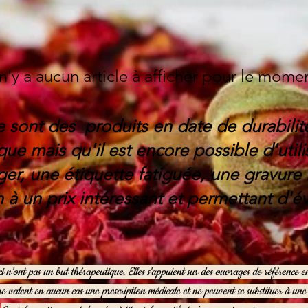
 n'y a aucun article à afficher pour le mome
e sont des produits en date de durabil
ue mais qu'il est encore possible d'uti
er, une étiquette fatiguée, une gravure 
 à un prix
intéressant
et permettant d'évi
ci n’ont pas un but thérapeutique. Elles s'appuient sur des ouvrages de référence 
ne valent en aucun cas une prescription médicale et ne peuvent se substituer à un