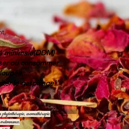
nt.
ité minimale(DDM)
liser ou consommer
loupée,...
ter le gaspillage!
en phytothérapie, aromathérapie.
e ordonnance.