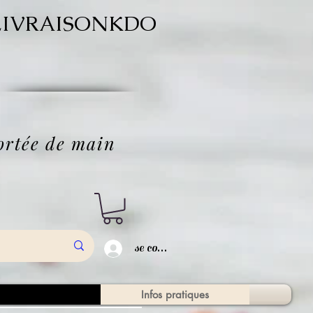
ode LIVRAISONKDO
'
portée de main
se connecter
tique en ligne
Infos pratiques