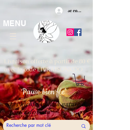
se connecter
MENU
Livraison offerte à partir de 80 €
avec le code LIVRAISONKDO
Pause
bien fée'
Les bienfaits de la nature à
portée de main