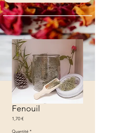
Fenouil
Prix
1,70 €
Quantité
*