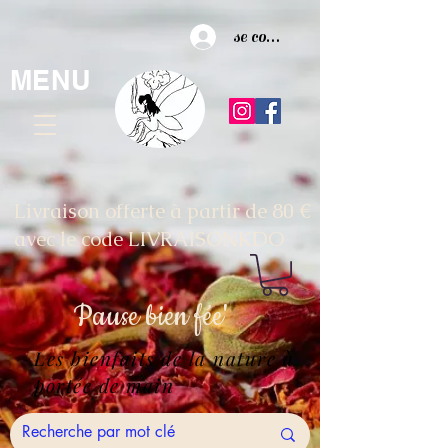
se connecter
MENU
Livraison offerte à partir de 80 €
avec le code LIVRAISONKDO
Pause
bien fée'
Les bienfaits de la nature à
portée de main