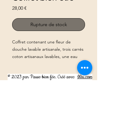
Prix
28,00 €
Rupture de stock
Coffret contenant une fleur de
douche lavable artisanale, trois carrés
coton artisanaux lavables, une eau
florale de rose bio, un shampoing
solide rose guimauve artisanal
© 2023 par Pause bien fée. Créé avec
Wix.com
Mentions légales
Les indications données ici n’ont pas un but thérapeutique.
Elles s'appuient sur des ouvrages de référence en
phytothérapie, aromathérapie.
Elles ne valent en aucun cas une prescription médicale et ne
peuvent se substituer à une ordonnance.