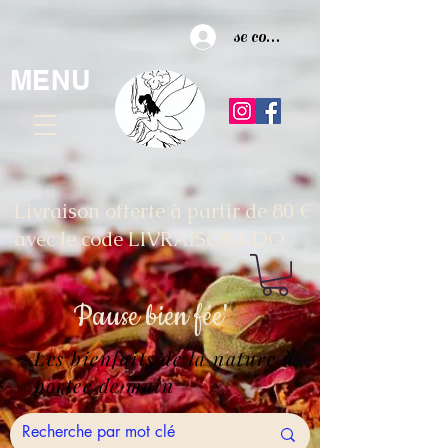
se connecter
MENU
Livraison offerte à partir de 80 €
avec le code LIVRAISONKDO
Pause
bien fée'
Les bienfaits de la nature à
portée de main