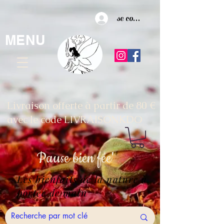
se connecter
MENU
Livraison offerte à partir de 80 €
avec le code LIVRAISONKDO
Pause
bien fée'
Les bienfaits de la nature à
portée de main